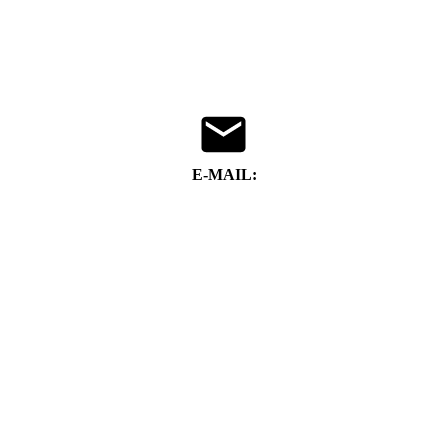
E-MAIL:
frank.hagemeier@teleos-web.de