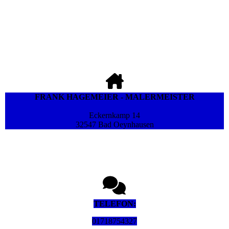
FRANK HAGEMEIER - MALERMEISTER
Eckernkamp 14
32547 Bad Oeynhausen
TELEFON:
01718754327