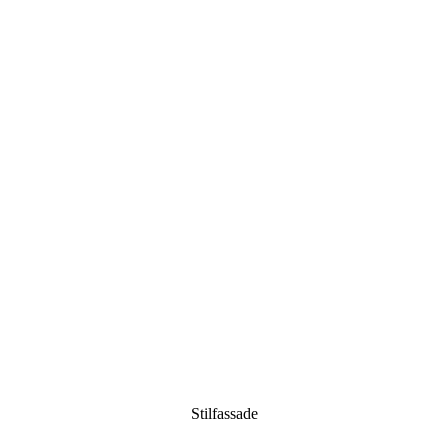
IMG-20251019-WA0007
Stilfassade