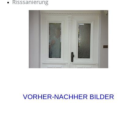
Risssanierung
VORHER-NACHHER BILDER